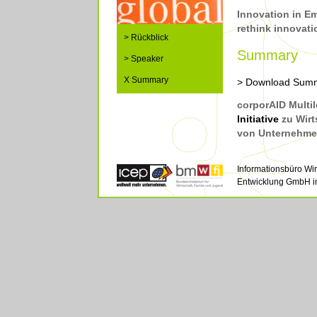
Innovation in E
rethink innovat
> Rückblick
Summary
> Speaker
X Summary
> Download Sum
corporAID Multi
Initiative
zu Wir
von Unternehme
Informationsbüro Wirt
Entwicklung GmbH i